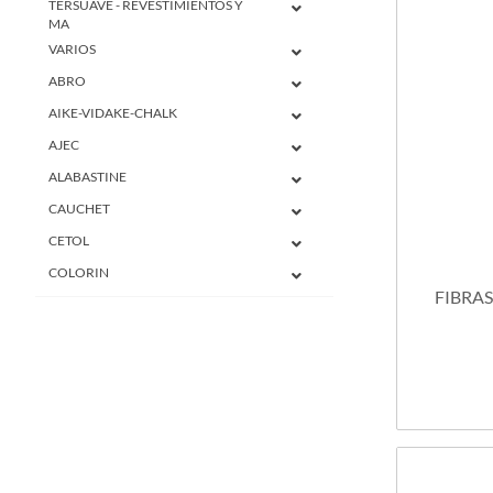
TERSUAVE - REVESTIMIENTOS Y
MA
VARIOS
ABRO
AIKE-VIDAKE-CHALK
AJEC
ALABASTINE
CAUCHET
CETOL
COLORIN
FIBRA
DANTEX
GALA
FRAVIDA
EL GALGO
FIBRAS Y MALLAS
CONSTRUCCION