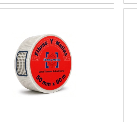
S Y MALLAS-CINTA TRAMADA AUTOADHESIVA
5cm x 90M