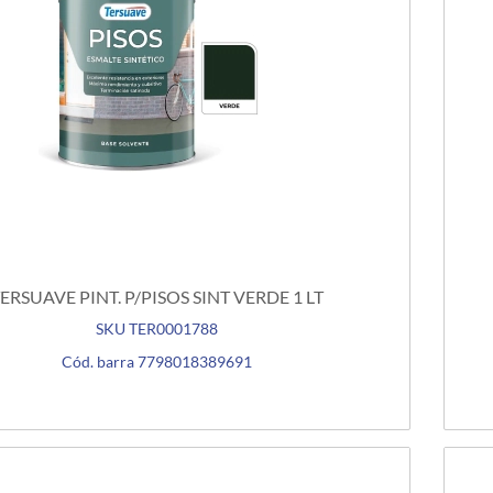
ERSUAVE PINT. P/PISOS SINT VERDE 1 LT
SKU TER0001788
Cód. barra 7798018389691