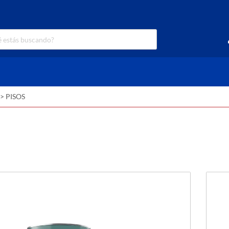
>
PISOS