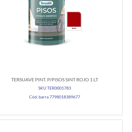
TERSUAVE PINT. P/PISOS SINT ROJO 1 LT
SKU TER0001783
Cód. barra 7798018389677