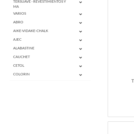
TERSUAVE - REVESTIMIENTOS Y
MA
VARIOS
ABRO
AIKE-VIDAKE-CHALK
AJEC
ALABASTINE
CAUCHET
CETOL
COLORIN
T
DANTEX
GALA
FRAVIDA
EL GALGO
FIBRAS Y MALLAS
FLOYEMIC