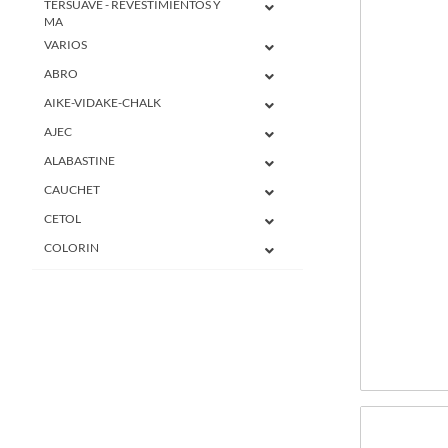
TERSUAVE - REVESTIMIENTOS Y
MA
VARIOS
ABRO
AIKE-VIDAKE-CHALK
AJEC
ALABASTINE
CAUCHET
CETOL
COLORIN
DANTEX
GALA
FRAVIDA
EL GALGO
FIBRAS Y MALLAS
FLOYEMIC