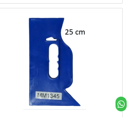
MULTIMAXI LLANA GRANDE CON MANGO (espatula
alisadora)