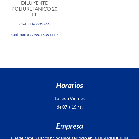
DILUYENTE
POLIURETANICO 20
LT
Cód: TER0003746
Cód. barra 7798018381510
Horarios
Lunes a Viernes
de 07 a 16 hs.
Empresa
Desde hace 30 años brindamos servicio en la DISTRIBUCIÓN