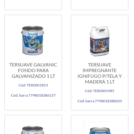
TERSUAVE GALVANIC
TERSUAVE
FONDO PARA
IMPREGNANTE
GALVANIZADO 1 LT
IGNIFUGO P/TELA Y
MADERA 1 LT
Cód: TER0001853
Cód: TER0001985
Cód. barra 7798018386157
Cód. barra 7798018388205