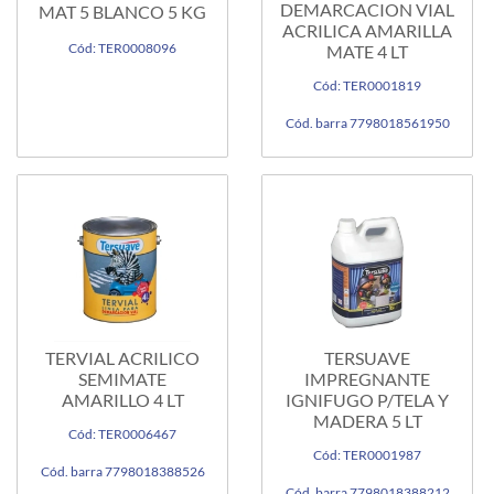
DEMARCACION VIAL
MAT 5 BLANCO 5 KG
ACRILICA AMARILLA
Cód: TER0008096
MATE 4 LT
Cód: TER0001819
Cód. barra 7798018561950
TERVIAL ACRILICO
TERSUAVE
SEMIMATE
IMPREGNANTE
AMARILLO 4 LT
IGNIFUGO P/TELA Y
MADERA 5 LT
Cód: TER0006467
Cód: TER0001987
Cód. barra 7798018388526
Cód. barra 7798018388212