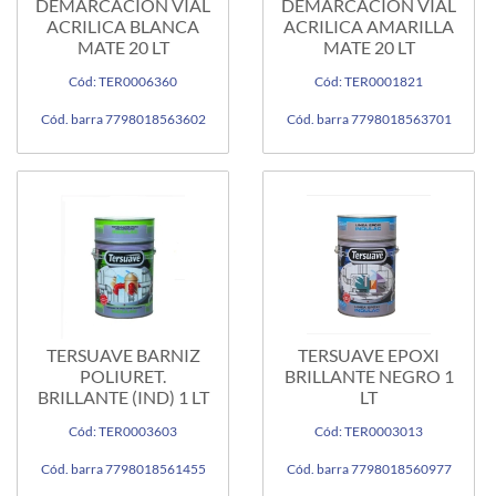
DEMARCACION VIAL
DEMARCACION VIAL
ACRILICA BLANCA
ACRILICA AMARILLA
MATE 20 LT
MATE 20 LT
Cód: TER0006360
Cód: TER0001821
Cód. barra 7798018563602
Cód. barra 7798018563701
TERSUAVE BARNIZ
TERSUAVE EPOXI
POLIURET.
BRILLANTE NEGRO 1
BRILLANTE (IND) 1 LT
LT
Cód: TER0003603
Cód: TER0003013
Cód. barra 7798018561455
Cód. barra 7798018560977