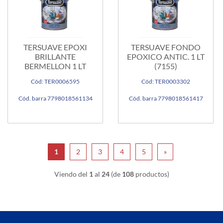
TERSUAVE EPOXI
TERSUAVE FONDO
BRILLANTE
EPOXICO ANTIC. 1 LT
BERMELLON 1 LT
(7155)
Cód: TER0006595
Cód: TER0003302
Cód. barra 7798018561134
Cód. barra 7798018561417
1
2
3
4
5
»
Viendo del
1
al
24
(de
108
productos)