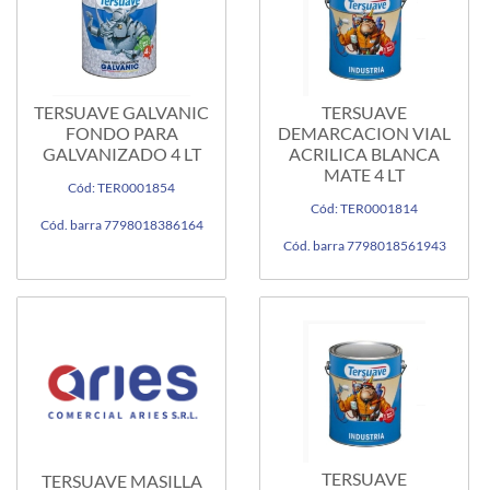
TERSUAVE GALVANIC
TERSUAVE
FONDO PARA
DEMARCACION VIAL
GALVANIZADO 4 LT
ACRILICA BLANCA
MATE 4 LT
Cód: TER0001854
Cód: TER0001814
Cód. barra 7798018386164
Cód. barra 7798018561943
TERSUAVE
TERSUAVE MASILLA