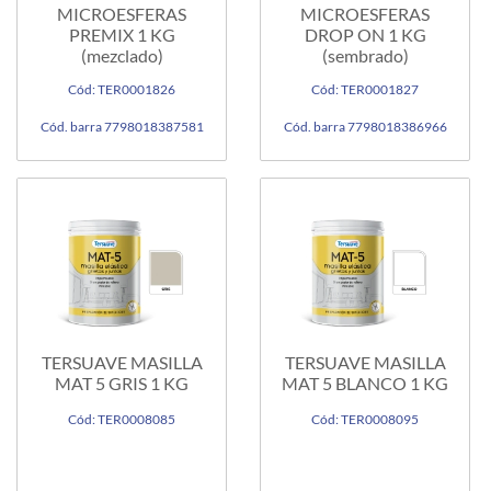
MICROESFERAS
MICROESFERAS
PREMIX 1 KG
DROP ON 1 KG
(mezclado)
(sembrado)
Cód: TER0001826
Cód: TER0001827
Cód. barra 7798018387581
Cód. barra 7798018386966
TERSUAVE MASILLA
TERSUAVE MASILLA
MAT 5 GRIS 1 KG
MAT 5 BLANCO 1 KG
Cód: TER0008085
Cód: TER0008095