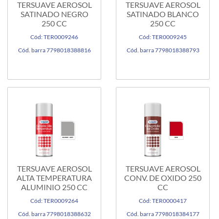
TERSUAVE AEROSOL
TERSUAVE AEROSOL
SATINADO NEGRO
SATINADO BLANCO
250 CC
250 CC
Cód: TER0009246
Cód: TER0009245
Cód. barra 7798018388816
Cód. barra 7798018388793
TERSUAVE AEROSOL
TERSUAVE AEROSOL
ALTA TEMPERATURA
CONV. DE OXIDO 250
ALUMINIO 250 CC
CC
Cód: TER0009264
Cód: TER0000417
Cód. barra 7798018388632
Cód. barra 7798018384177