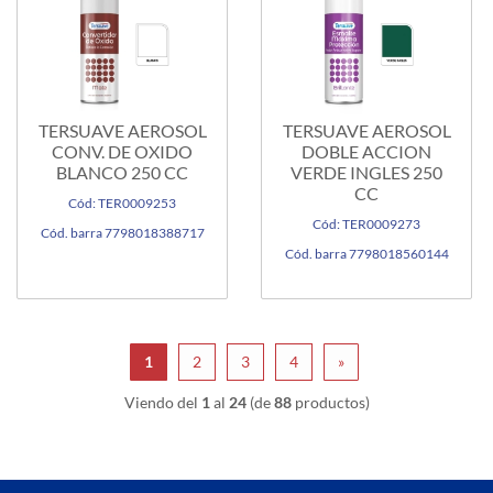
TERSUAVE AEROSOL
TERSUAVE AEROSOL
CONV. DE OXIDO
DOBLE ACCION
BLANCO 250 CC
VERDE INGLES 250
CC
Cód: TER0009253
Cód: TER0009273
Cód. barra 7798018388717
Cód. barra 7798018560144
1
2
3
4
»
Viendo del
1
al
24
(de
88
productos)