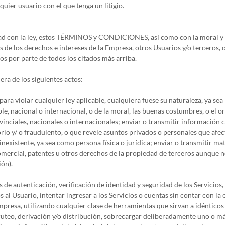
uier usuario con el que tenga un litigio.
dad con la ley, estos TÉRMINOS y CONDICIONES, así como con la moral y b
ivos de los derechos e intereses de la Empresa, otros Usuarios y/o terceros
mos por parte de todos los citados más arriba.
iera de los siguientes actos:
para violar cualquier ley aplicable, cualquiera fuese su naturaleza, ya sea
le, nacional o internacional, o de la moral, las buenas costumbres, o el or
inciales, nacionales o internacionales; enviar o transmitir información c
orio y/ o fraudulento, o que revele asuntos privados o personales que afec
inexistente, ya sea como persona física o jurídica; enviar o transmitir ma
comercial, patentes u otros derechos de la propiedad de terceros aunque n
ión).
s de autenticación, verificación de identidad y seguridad de los Servicios
os al Usuario, intentar ingresar a los Servicios o cuentas sin contar con l
mpresa, utilizando cualquier clase de herramientas que sirvan a idénticos 
uteo, derivación y/o distribución, sobrecargar deliberadamente uno o más