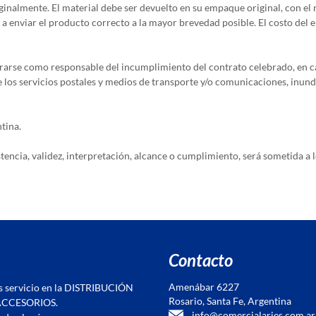
inalmente. El material debe ser devuelto en su empaque original, con el re
 a enviar el producto correcto a la mayor brevedad posible. El costo del 
rarse como responsable del incumplimiento del contrato celebrado, en ca
de los servicios postales y medios de transporte y/o comunicaciones, inun
ntina.
tencia, validez, interpretación, alcance o cumplimiento, será sometida a 
Contacto
Amenábar 6227
s servicio en la DISTRIBUCIÓN
Rosario, Santa Fe, Argentina
ACCESORIOS.
info@comercialaries.com.ar