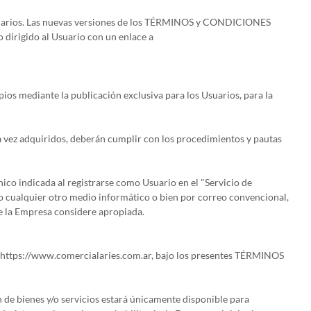
uarios. Las nuevas versiones de los TÉRMINOS y CONDICIONES
 dirigido al Usuario con un enlace a
pios mediante la publicación exclusiva para los Usuarios, para la
 vez adquiridos, deberán cumplir con los procedimientos y pautas
nico indicada al registrarse como Usuario en el "Servicio de
t o cualquier otro medio informático o bien por correo convencional,
ue la Empresa considere apropiada.
n https://www.comercialaries.com.ar, bajo los presentes TÉRMINOS
 de bienes y/o servicios estará únicamente disponible para