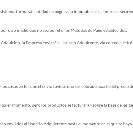
l sistema, forma y/o entidad de pago, y no imputables a la Empresa, será e
 por otro medio que no sea por el o los Métodos de Pago establecidos.
to Adquirido, la Empresa enviará al Usuario Adquirente, vía correo elect
llos casos en los que el envío tuviese que ser cobrado aparte del precio de
alquier momento, pero los productos se facturarán sobre la base de las ta
án envíados al Usuario Adquierente hasta el momento en el que se haya 