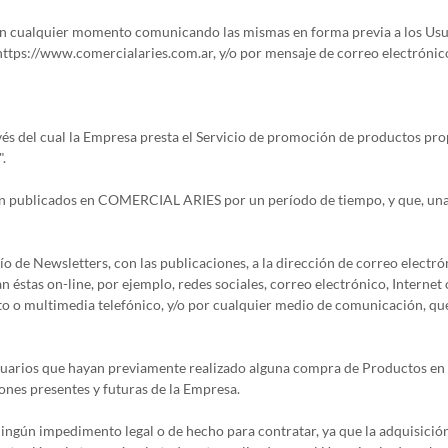
 cualquier momento comunicando las mismas en forma previa a los Us
https://www.comercialaries.com.ar, y/o por mensaje de correo electrónico
avés del cual la Empresa presta el Servicio de promoción de productos pro
.
rán publicados en COMERCIAL ARIES por un período de tiempo, y que, una
o de Newsletters, con las publicaciones, a la dirección de correo electró
n éstas on-line, por ejemplo, redes sociales, correo electrónico, Interne
 texto o multimedia telefónico, y/o por cualquier medio de comunicación, q
 Usuarios que hayan previamente realizado alguna compra de Productos e
nes presentes y futuras de la Empresa.
ingún impedimento legal o de hecho para contratar, ya que la adquisición