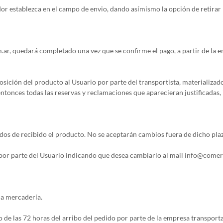
dor establezca en el campo de envio, dando asímismo la opción de retirar
.ar, quedará completado una vez que se confirme el pago, a partir de la 
posición del producto al Usuario por parte del transportista, materializad
nces todas las reservas y reclamaciones que aparecieran justificadas, inc
ridos de recibido el producto. No se aceptarán cambios fuera de dicho pla
d por parte del Usuario indicando que desea cambiarlo al mail info@come
la mercadería.
ro de las 72 horas del arribo del pedido por parte de la empresa transpo