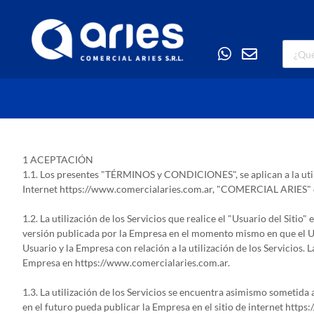
1 ACEPTACIÓN
1.1. Los presentes "TÉRMINOS y CONDICIONES", se aplican a la utili
Internet https://www.comercialaries.com.ar, "COMERCIAL ARIES" o e
1.2. La utilización de los Servicios que realice el "Usuario del Sit
versión publicada por la Empresa en el momento mismo en que el Us
Usuario y la Empresa con relación a la utilización de los Servicios
Empresa en https://www.comercialaries.com.ar.
1.3. La utilización de los Servicios se encuentra asimismo someti
en el futuro pueda publicar la Empresa en el sitio de internet http