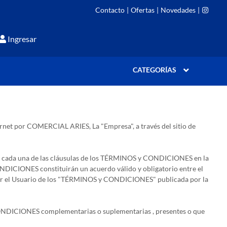
Contacto
|
Ofertas
|
Novedades
|
Ingresar
CATEGORÍAS
ternet por COMERCIAL ARIES, La "Empresa", a través del sitio de
odas y cada una de las cláusulas de los TÉRMINOS y CONDICIONES en la
ONDICIONES constituirán un acuerdo válido y obligatorio entre el
rvas por el Usuario de los "TÉRMINOS y CONDICIONES" publicada por la
 y CONDICIONES complementarias o suplementarias , presentes o que