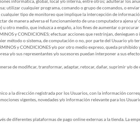
nes informática, global, local y/o interna, entre otros; adulterar los an
resa; utilizar cualquier programa, comando o grupo de comandos, o enviar 
r cualquier tipo de monitoreo que implique la intercepción de información
fectar de manera adversa el funcionamiento de una computadora ajena y/ o
) u otro medio, que induzca a engaño, a los fines de aumentar o procurar
RMINOS y CONDICIONES; efectuar acciones que restrinjan, denieguen o im
uier método o sistema, de computación o no, por parte del Usuario y/o tercer
ÉRMINOS y CONDICIONES y/o por otro medio expreso, queda prohibido y s
presa y/o sus representantes y/o sucesores puedan interponer a sus efecto
stenerse de modificar, transformar, adaptar, retocar, dañar, suprimir y/o
ónico a la dirección registrada por los Usuarios, con la información corre
mociones vigentes, novedades y/o información relevante para los Usuari
vés de diferentes plataformas de pago online externas a la tienda. La empre