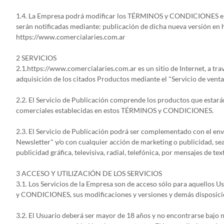
1.4. La Empresa podrá modificar los TÉRMINOS y CONDICIONES en
serán notificadas mediante: publicación de dicha nueva versión en 
https://www.comercialaries.com.ar
2 SERVICIOS
2.1.https://www.comercialaries.com.ar es un sitio de Internet, a tr
adquisición de los citados Productos mediante el "Servicio de venta"
2.2. El Servicio de Publicación comprende los productos que esta
comerciales establecidas en estos TÉRMINOS y CONDICIONES.
2.3. El Servicio de Publicación podrá ser complementado con el enví
Newsletter" y/o con cualquier acción de marketing o publicidad, sea
publicidad gráfica, televisiva, radial, telefónica, por mensajes de
3 ACCESO Y UTILIZACIÓN DE LOS SERVICIOS
3.1. Los Servicios de la Empresa son de acceso sólo para aquellos
y CONDICIONES, sus modificaciones y versiones y demás disposicio
3.2. El Usuario deberá ser mayor de 18 años y no encontrarse bajo n