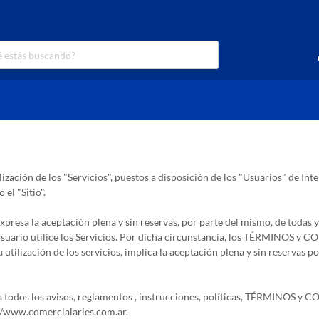
zación de los "Servicios", puestos a disposición de los "Usuarios" de In
l "Sitio".
io" expresa la aceptación plena y sin reservas, por parte del mismo, de t
uario utilice los Servicios. Por dicha circunstancia, los TÉRMINOS y C
. La utilización de los servicios, implica la aceptación plena y sin rese
da a todos los avisos, reglamentos , instrucciones, políticas, TÉRMINOS
s://www.comercialaries.com.ar.