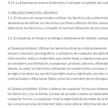
4.11. La Empresa se reserva el derecho a rechazar un pedido de cualq
5 OBLIGACIONES DEL USUARIO
5.1. El Usuario se compromete a utilizar los Servicios de conformi
abstenerse de utilizar los Servicios con fines o efectos ilícitos, les
deteriorar los Servicios, o impedir la normal utilización de los mis
5.2. En especial, el Usuario se obliga a abstenerse de realizar cualqu
a) Queda prohibido: Utilizar los Servicios directa o indirectamente, 
sexual u obsceno; pornográfico, o violatorio de cualquier ley aplicab
información, datos o materiales que violen leyes o regulaciones prov
se considere una limitación, transgresor, profano, abusivo, difamat
demás; acceder los Servicios utilizando un nombre falso, erróneo o 
arreglo a las leyes (ya sea de Copyright, marca registrada, secreto 
contractuales o fiduciarias (tales como los contratos de no divulgac
b) Queda prohibido: Violar o alterar de cualquier forma los sistema
los Servicios; y no se limita, a tratar de acceder a datos no destinad
cualquier forma y a cualquier nivel la seguridad de las redes de la E
las comunicaciones de Internet, tales como alterar información de r