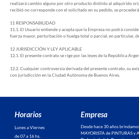
realizará cambio alguno por otro producto distinto al adquirido orig
recibió no corresponde con el solicitado en su pedido, se procederá
11 RESPONSABILIDAD
11.1. El Usuario entiende y acepta que la Empresa no podrá conside
fuerza mayor, perturbación o huelga total o parcial, en particular, 
12 JURISDICCIÓN Y LEY APLICABLE
12.1. El presente contrato se rige por las leyes de la República Arge
12.2. Cualquier controversia derivada del presente contrato, su exis
con jurisdicción en la Ciudad Autónoma de Buenos Aires.
Horarios
Empresa
Desde hace 30 años brindamo
Lunes a Viernes
MAYORISTA de PINTURAS y 
de 07 a 16 hs.