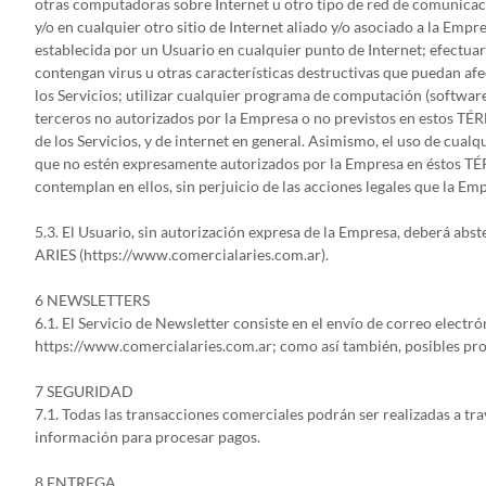
otras computadoras sobre Internet u otro tipo de red de comunicacio
y/o en cualquier otro sitio de Internet aliado y/o asociado a la Emp
establecida por un Usuario en cualquier punto de Internet; efectua
contengan virus u otras características destructivas que puedan a
los Servicios; utilizar cualquier programa de computación (software
terceros no autorizados por la Empresa o no previstos en estos TÉ
de los Servicios, y de internet en general. Asimismo, el uso de cualq
que no estén expresamente autorizados por la Empresa en éstos T
contemplan en ellos, sin perjuicio de las acciones legales que la Em
5.3. El Usuario, sin autorización expresa de la Empresa, deberá ab
ARIES (https://www.comercialaries.com.ar).
6 NEWSLETTERS
6.1. El Servicio de Newsletter consiste en el envío de correo electr
https://www.comercialaries.com.ar; como así también, posibles pro
7 SEGURIDAD
7.1. Todas las transacciones comerciales podrán ser realizadas a tra
información para procesar pagos.
8 ENTREGA