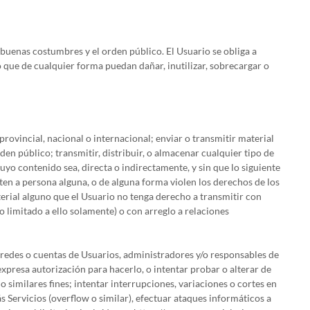
uenas costumbres y el orden público. El Usuario se obliga a
, o que de cualquier forma puedan dañar, inutilizar, sobrecargar o
 provincial, nacional o internacional; enviar o transmitir material
den público; transmitir, distribuir, o almacenar cualquier tipo de
uyo contenido sea, directa o indirectamente, y sin que lo siguiente
ten a persona alguna, o de alguna forma violen los derechos de los
terial alguno que el Usuario no tenga derecho a transmitir con
o limitado a ello solamente) o con arreglo a relaciones
, redes o cuentas de Usuarios, administradores y/o responsables de
a expresa autorización para hacerlo, o intentar probar o alterar de
o similares fines; intentar interrupciones, variaciones o cortes en
 Servicios (overflow o similar), efectuar ataques informáticos a