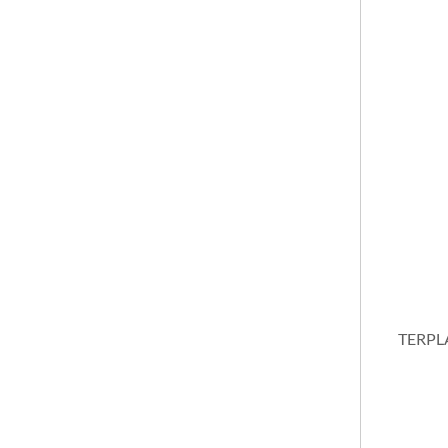
COLORIN
DANTEX
GALA
FRAVIDA
EL GALGO
FIBRAS Y MALLAS
FLOYEMIC
GALA SOLVENTES
GUANTES
HEFU
KELUX
KLAUKOL
TERPL
KLINGSPOR y Lijas Varias
LA HACENDOSA
MAGIPLAST
MATEZZ