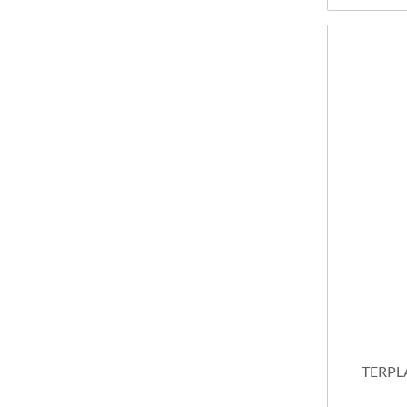
MAXI TAKO
MEGALUX
MEMBRANA ASFALTICA
AUTOADHESIV
MERCLIN
MULTIMAXI
PENETRIT
RAPIFIX
REVIGAL
OFERTA
RUST OLEUM - GENERAL
RUST OLEUM - VARATHANE
TERSUAVE - OUTLET
SALPICON
TERPL
SIKA
SELF