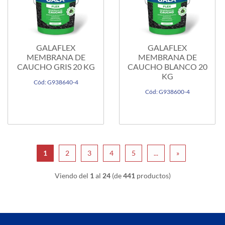
GALAFLEX
GALAFLEX
MEMBRANA DE
MEMBRANA DE
CAUCHO GRIS 20 KG
CAUCHO BLANCO 20
KG
Cód: G938640-4
Cód: G938600-4
1
2
3
4
5
...
»
Viendo del
1
al
24
(de
441
productos)