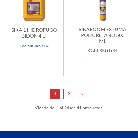
SIKABOOM ESPUMA
SIKA 1 HIDROFUGO
POLIURETANO 500
BIDON 4 LT
ML
Cód: SIK0423002
Cód: SIK0163644
1
2
»
Viendo del
1
al
24
(de
41
productos)